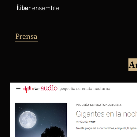
Íliber
ensemble
Prensa
A