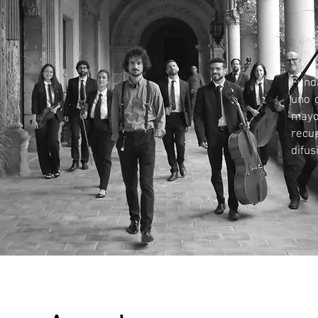
Fund
uno 
mayo
recu
difus