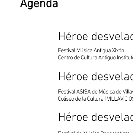
Agenda
Héroe desvela
30
JUN
Festival Música Antigua Xixón
20h
Centro de Cultura Antiguo Institu
Héroe desvela
7
JUL
Festival ASISA de Música de Villa
22h
Coliseo de la Cultura | VILLAVI
Héroe desvela
17
JUL