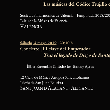
Las músicas del Códice Trujillo en el
Societat Filharmònica de València - Temporada 2018/20
Palau de la Música de València
V
ALÈNCIA
Sábado, 4 mayo 2019
·
20:30 h
Concierto |
El clave del Emperador
Tras el legado de Diego de Pant
Íliber Ensemble & Todos los Tonos y Ayres
12 Ciclo de Música Antigua Sancti Iohannis
Iglesia de San Juan Bautista
S
J
A
A
ANT
OAN D'
LACANT -
LICANTE