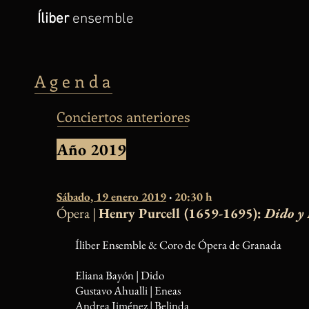
Íliber
ensemble
A g e n d a
Conciertos anteriores
Año 2019
Sábado, 19 enero 2019
·
20:30 h
Ópera |
Henry Purcell (1659-1695):
Dido y
Íliber Ensemble & Coro de Ópera de Granada
Eliana Bayón | Dido
Gustav
o Ah
ualli | Eneas
Andrea Jiménez | Belinda